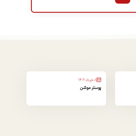
8 خرداد 1402
پوستر موشن