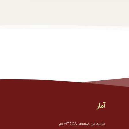
آمار
بازدید این صفحه: 612258 نفر