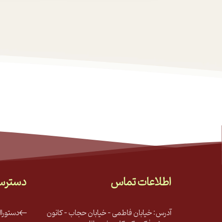
اطلاعات تماس
دسترس
آدرس: خیابان فاطمی - خیابان حجاب - کانون
دستور‌ا